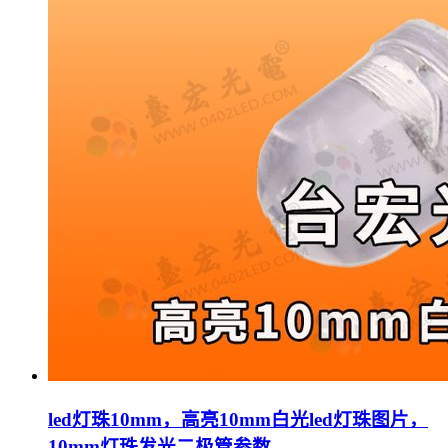
led灯珠10mm，高亮10mm白光led灯珠图片，
10mm灯珠发光二极管参数