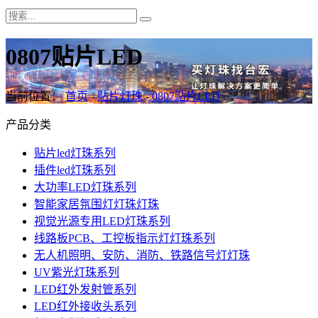
0807贴片LED
当前位置：
首页
-
贴片灯珠
-
0807贴片LED
产品分类
贴片led灯珠系列
插件led灯珠系列
大功率LED灯珠系列
智能家居氛围灯灯珠灯珠
视觉光源专用LED灯珠系列
线路板PCB、工控板指示灯灯珠系列
无人机照明、安防、消防、铁路信号灯灯珠
UV紫光灯珠系列
LED红外发射管系列
LED红外接收头系列