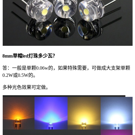
8mm草帽led灯珠多少瓦？
答：一般是单颗0.06w的，如果特殊需要，可做成大支架单颗
0.2W或0.5W的。
多种光色效果可定做。