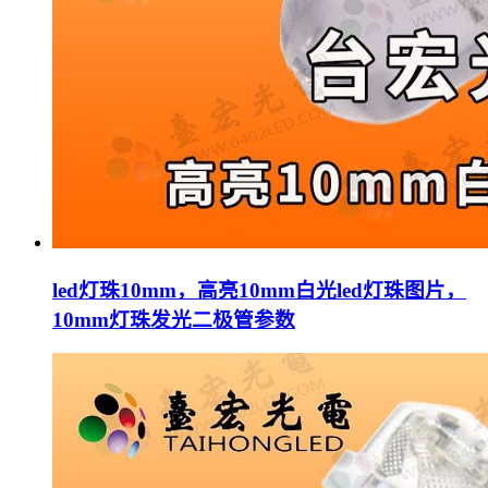
led灯珠10mm，高亮10mm白光led灯珠图片，
10mm灯珠发光二极管参数