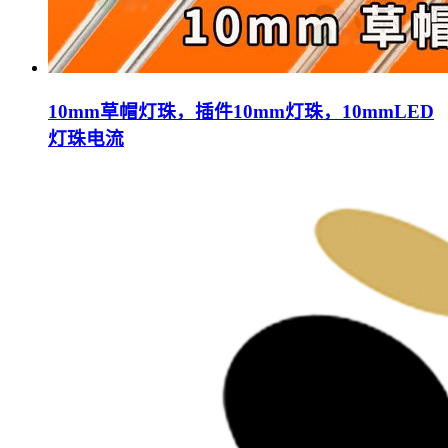
10mm草帽灯珠，插件10mm灯珠，10mmLED
灯珠电流