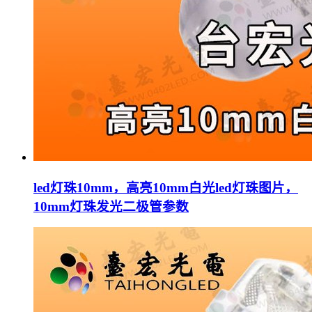
led灯珠10mm，高亮10mm白光led灯珠图片，
10mm灯珠发光二极管参数