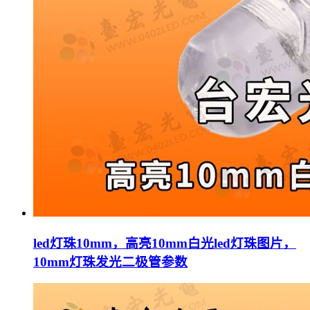
led灯珠10mm，高亮10mm白光led灯珠图片，
10mm灯珠发光二极管参数