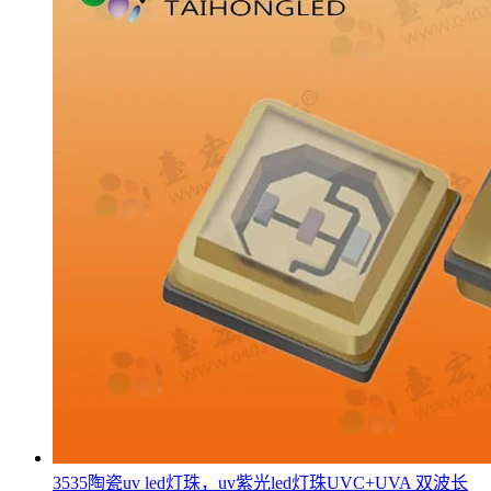
3535陶瓷uv led灯珠，uv紫光led灯珠UVC+UVA 双波长