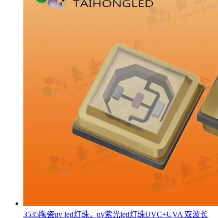
3535陶瓷uv led灯珠，uv紫光led灯珠UVC+UVA 双波长