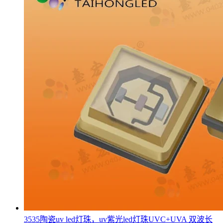
3535陶瓷uv led灯珠，uv紫光led灯珠UVC+UVA 双波长