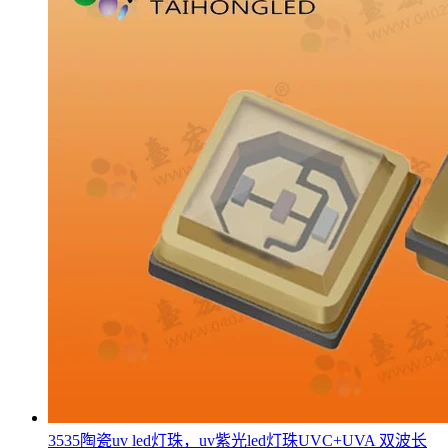
3535陶瓷uv led灯珠，uv紫光led灯珠UVC+UVA 双波长