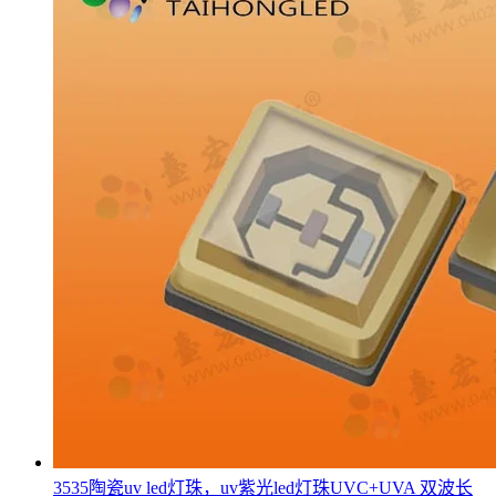
3535陶瓷uv led灯珠，uv紫光led灯珠UVC+UVA 双波长