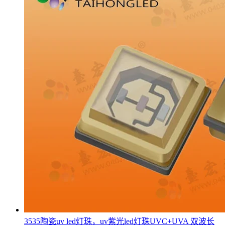
3535陶瓷uv led灯珠，uv紫光led灯珠UVC+UVA 双波长