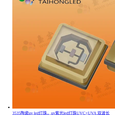
3535陶瓷uv led灯珠，uv紫光led灯珠UVC+UVA 双波长