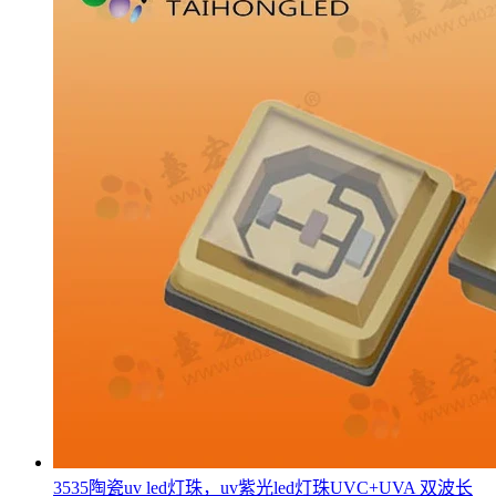
3535陶瓷uv led灯珠，uv紫光led灯珠UVC+UVA 双波长