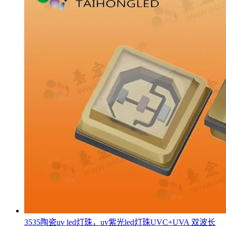
3535陶瓷uv led灯珠，uv紫光led灯珠UVC+UVA 双波长