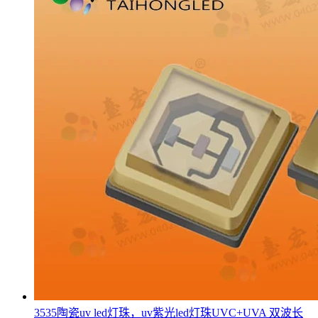
3535陶瓷uv led灯珠，uv紫光led灯珠UVC+UVA 双波长