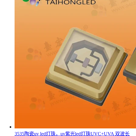
3535陶瓷uv led灯珠，uv紫光led灯珠UVC+UVA 双波长