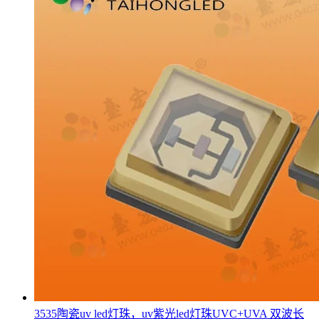
3535陶瓷uv led灯珠，uv紫光led灯珠UVC+UVA 双波长