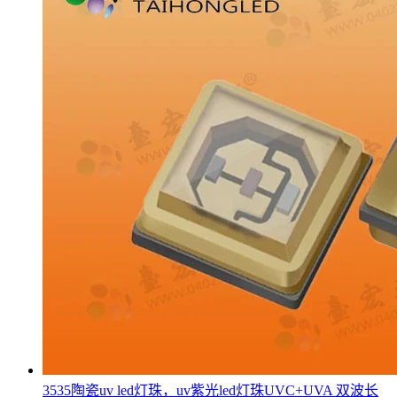
3535陶瓷uv led灯珠，uv紫光led灯珠UVC+UVA 双波长