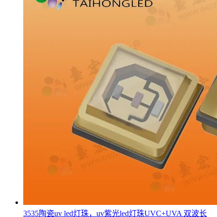
3535陶瓷uv led灯珠，uv紫光led灯珠UVC+UVA 双波长