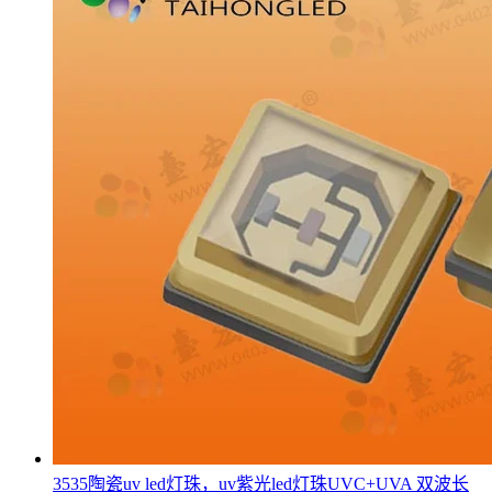
3535陶瓷uv led灯珠，uv紫光led灯珠UVC+UVA 双波长