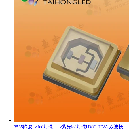
3535陶瓷uv led灯珠，uv紫光led灯珠UVC+UVA 双波长