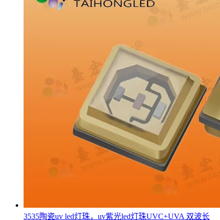
3535陶瓷uv led灯珠，uv紫光led灯珠UVC+UVA 双波长