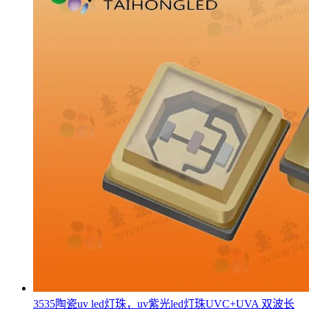
3535陶瓷uv led灯珠，uv紫光led灯珠UVC+UVA 双波长