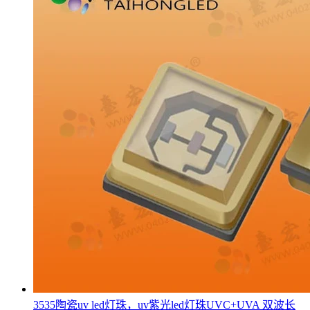
3535陶瓷uv led灯珠，uv紫光led灯珠UVC+UVA 双波长