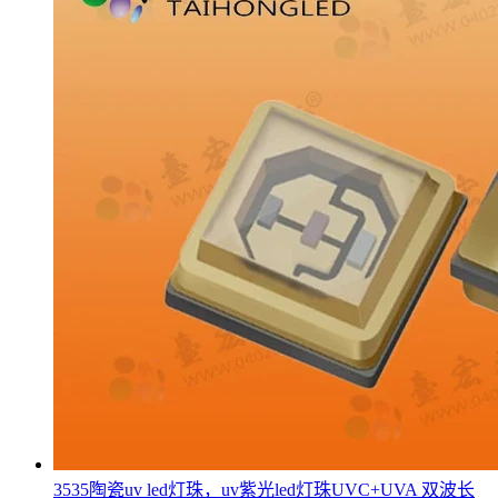
3535陶瓷uv led灯珠，uv紫光led灯珠UVC+UVA 双波长