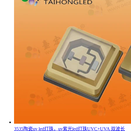
3535陶瓷uv led灯珠，uv紫光led灯珠UVC+UVA 双波长