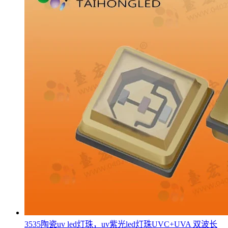
3535陶瓷uv led灯珠，uv紫光led灯珠UVC+UVA 双波长