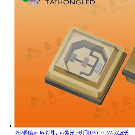
3535陶瓷uv led灯珠，uv紫光led灯珠UVC+UVA 双波长