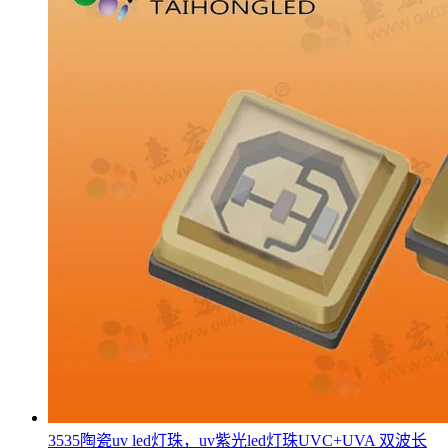
3535陶瓷uv led灯珠，uv紫光led灯珠UVC+UVA 双波长