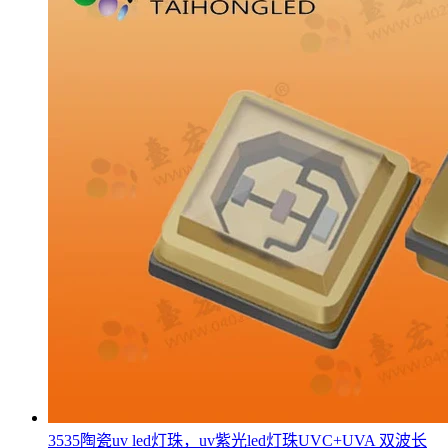
3535陶瓷uv led灯珠，uv紫光led灯珠UVC+UVA 双波长