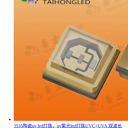
3535陶瓷uv led灯珠，uv紫光led灯珠UVC+UVA 双波长