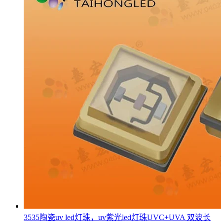
3535陶瓷uv led灯珠，uv紫光led灯珠UVC+UVA 双波长