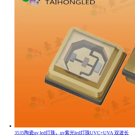
3535陶瓷uv led灯珠，uv紫光led灯珠UVC+UVA 双波长