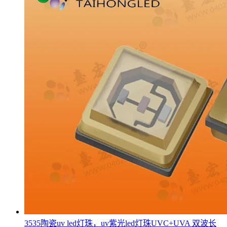
3535陶瓷uv led灯珠，uv紫光led灯珠UVC+UVA 双波长