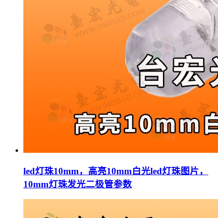
led灯珠10mm，高亮10mm白光led灯珠图片，
10mm灯珠发光二极管参数