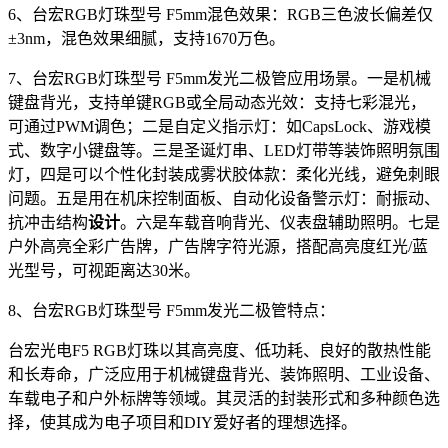
6、台宏RGB灯珠型号 F5mm混色效果：RGB三色波长偏差仅
±3nm，混色效果细腻，支持1670万色。
7、台宏RGB灯珠型号 F5mm发光二极管应用场景。一是机械
键盘背光，支持单键RGB或全局动态光效：支持七彩混光，
可通过PWM调色；二是自定义指示灯：如CapsLock、游戏模
式、数字小键盘等。三是圣诞灯串、LED灯带等装饰照明氛围
灯，四是可以个性化封装成雾状胶体款：柔化光线，避免刺眼
问题。五是用在机床控制面板、自动化设备警示灯：耐振动、
抗冲击结构
设计
。六是车载音响背光、仪表盘辅助照明。七是
户外高亮全彩广告牌，广告牌字符光源，搭配高亮度红光/蓝
光型号，可视距离达30米。
8、台宏RGB灯珠型号 F5mm发光二极管特点：
台宏光电F5 RGB灯珠以其高亮度、低功耗、良好的散热性能
和长寿命，广泛应用于机械键盘背光、装饰照明、工业设备、
车载电子和户外标牌等领域。其灵活的封装形式和多种颜色选
择，使其成为电子项目和DIY爱好者的理想选择。