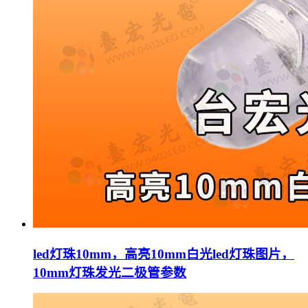
led灯珠10mm，高亮10mm白光led灯珠图片，
10mm灯珠发光二极管参数