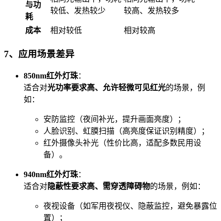
与功
较低、发热较少
较高、发热较多
耗
成本
相对较低
相对较高
7、应用场景差异
850nm红外灯珠
：
适合对
光功率要求高、允许轻微可见红光
的场景，例
如：
安防监控（夜间补光，提升画面亮度）；
人脸识别、虹膜扫描（高亮度保证识别精度）；
红外摄像头补光（性价比高，适配多数民用设
备）。
940nm红外灯珠
：
适合对
隐蔽性要求高、需穿透障碍物
的场景，例如：
夜视设备（如军用夜视仪、隐蔽监控，避免暴露位
置）；