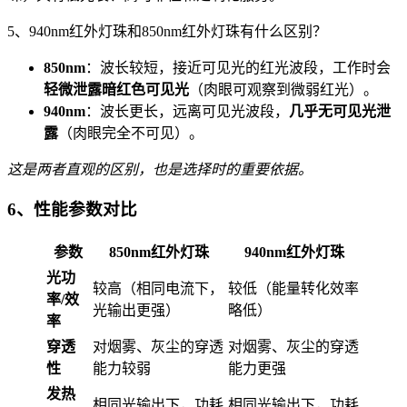
5、940nm红外灯珠和850nm红外灯珠有什么区别？
850nm
：波长较短，接近可见光的红光波段，工作时会
轻微泄露暗红色可见光
（肉眼可观察到微弱红光）。
940nm
：波长更长，远离可见光波段，
几乎无可见光泄
露
（肉眼完全不可见）。
这是两者直观的区别，也是选择时的重要依据。
6、性能参数对比
参数
850nm红外灯珠
940nm红外灯珠
光功
较高（相同电流下，
较低（能量转化效率
率/效
光输出更强）
略低）
率
穿透
对烟雾、灰尘的穿透
对烟雾、灰尘的穿透
性
能力较弱
能力更强
发热
相同光输出下，功耗
相同光输出下，功耗