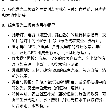
7、绿色发光二极管的主要封装方式有三种：直插式，贴片式
和大功率封装。
8、绿色发光二极管应用在哪里。
指示灯
：电器（如空调、路由器）的运行状态指示，交
通信号灯中的 “通行” 信号（绿色代表安全、允许）。
显示屏
：LED 点阵屏、户外大屏中的绿色像素，与红
色、蓝色 LED 组成全彩显示（三基色原理）。
仪表盘 / 面板
：汽车、仪器的仪表盘背光，突出绿色信
息（如车速、电量），视觉柔和不刺眼。
景观照明
：园林、建筑轮廓的绿色光源，营造自然、清
新的氛围。
舞台与影视
：作为舞台灯光的辅助色，或影视拍摄中的
背景光，突出绿色元素（如植物、道具）。
特种照明：农业温室补光（部分植物对绿色光敏感，可
调节生长周期）、水下照明（绿色光在水中衰减较慢，
适合泳池、水族箱）。