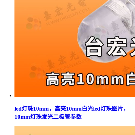
led灯珠10mm，高亮10mm白光led灯珠图片，
10mm灯珠发光二极管参数