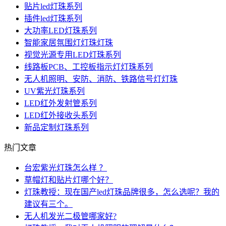
贴片led灯珠系列
插件led灯珠系列
大功率LED灯珠系列
智能家居氛围灯灯珠灯珠
视觉光源专用LED灯珠系列
线路板PCB、工控板指示灯灯珠系列
无人机照明、安防、消防、铁路信号灯灯珠
UV紫光灯珠系列
LED红外发射管系列
LED红外接收头系列
新品定制灯珠系列
热门文章
台宏紫光灯珠怎么样 ？
草帽灯和贴片灯哪个好？
灯珠教授：现在国产led灯珠品牌很多，怎么选呢？我的
建议有三个。
无人机发光二极管哪家好?