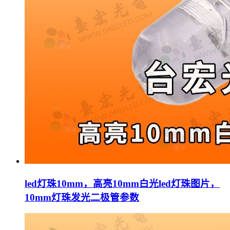
led灯珠10mm，高亮10mm白光led灯珠图片，
10mm灯珠发光二极管参数