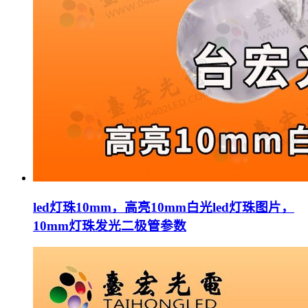
led灯珠10mm，高亮10mm白光led灯珠图片，
10mm灯珠发光二极管参数