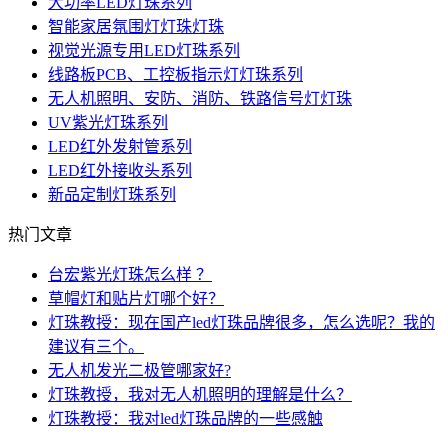
大功率LED灯珠系列
智能家居氛围灯灯珠灯珠
视觉光源专用LED灯珠系列
线路板PCB、工控板指示灯灯珠系列
无人机照明、安防、消防、铁路信号灯灯珠
UV紫光灯珠系列
LED红外发射管系列
LED红外接收头系列
新品定制灯珠系列
热门文章
台宏紫光灯珠怎么样 ？
草帽灯和贴片灯哪个好？
灯珠教授：现在国产led灯珠品牌很多，怎么选呢？我的
建议有三个。
无人机发光二极管哪家好?
灯珠教授，我对无人机照明的理解是什么？
灯珠教授：我对led灯珠品牌的一些感触