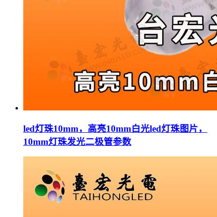
led灯珠10mm，高亮10mm白光led灯珠图片，
10mm灯珠发光二极管参数