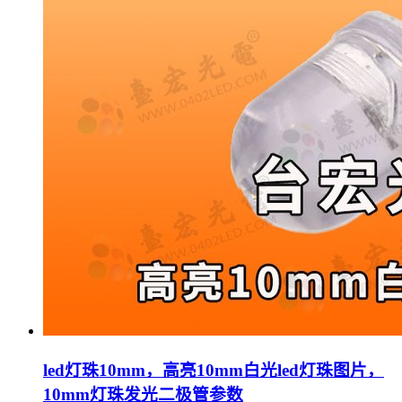
led灯珠10mm，高亮10mm白光led灯珠图片，
10mm灯珠发光二极管参数