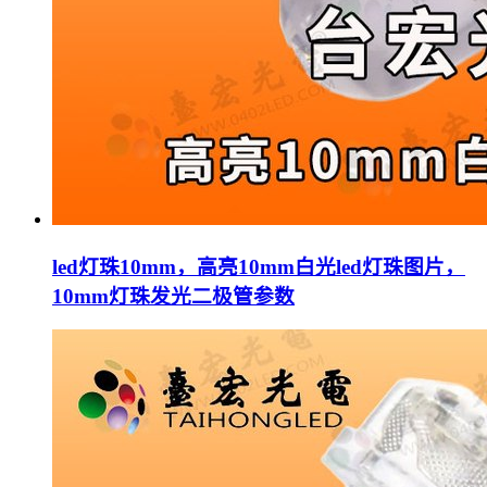
led灯珠10mm，高亮10mm白光led灯珠图片，
10mm灯珠发光二极管参数