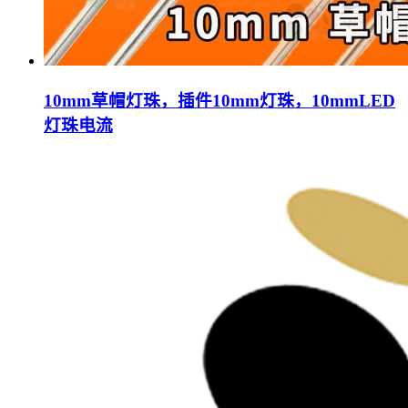
10mm草帽灯珠，插件10mm灯珠，10mmLED
灯珠电流