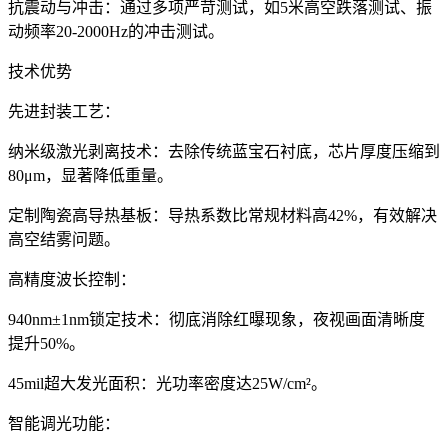
抗震动与冲击：通过多项严苛测试，如5米高空跌落测试、振
动频率20-2000Hz的冲击测试。
技术优势
先进封装工艺：
纳米级激光剥离技术：去除传统蓝宝石衬底，芯片厚度压缩到
80μm，显著降低重量。
定制陶瓷高导热基板：导热系数比常规材料高42%，有效解决
高空结雾问题。
高精度波长控制：
940nm±1nm锁定技术：彻底消除红曝现象，夜视画面清晰度
提升50%。
45mil超大发光面积：光功率密度达25W/cm²。
智能调光功能：