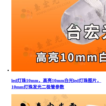
led灯珠10mm，高亮10mm白光led灯珠图片，
10mm灯珠发光二极管参数