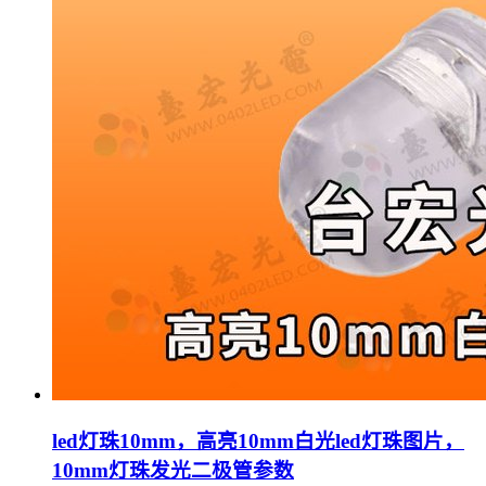
led灯珠10mm，高亮10mm白光led灯珠图片，
10mm灯珠发光二极管参数