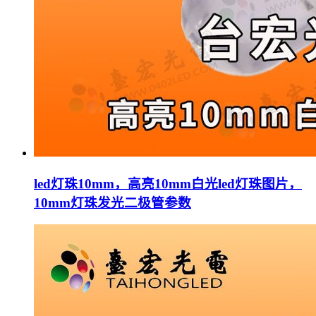
led灯珠10mm，高亮10mm白光led灯珠图片，
10mm灯珠发光二极管参数