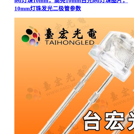
led灯珠10mm，高亮10mm白光led灯珠图片，
10mm灯珠发光二极管参数