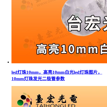
led灯珠10mm，高亮10mm白光led灯珠图片，
10mm灯珠发光二极管参数