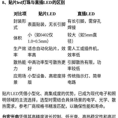
8、贴片led灯珠与直插LED的区别
对比项
贴片LED
直插LED
封装形
有长引脚，需穿孔
表面贴装，无长引脚
式
焊接
小（如0402仅
较大（如5mm直
体积
1.0×0.5mm）
径）
生产效
适合自动化贴片，效
需人工或插件机，
率
率高
效率低
散热能
中高功率型号散热更
引脚散热有限，功
力
好
率较低
应用场
小型设备、高密度排
传统指示灯、简单
景
版
电路
贴片LED凭借小型化、高集成度的优势，已成为现代电子和照
明领域的主流选择，选型时需结合具体场景的电学、光学、散
热需求，参考厂商规格书精准匹配，以确保性能和寿命。
台宏光电
凭借其高精度波长控制、低光衰、高热稳定性和高可