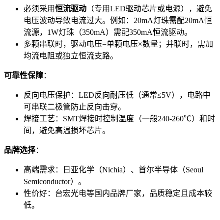
必须采用
恒流驱动
（专用LED驱动芯片或电源），避免
电压波动导致电流过大。例如：20mA灯珠需配20mA恒
流源，1W灯珠（350mA）需配350mA恒流驱动。
多颗串联时，驱动电压=单颗电压×数量；并联时，需加
均流电阻或独立恒流支路。
可靠性保障
：
反向电压保护：LED反向耐压低（通常≤5V），电路中
可串联二极管防止反向击穿。
焊接工艺：SMT焊接时控制温度（一般240-260℃）和时
间，避免高温损坏芯片。
品牌选择
：
高端需求：日亚化学（Nichia）、首尔半导体（Seoul
Semiconductor）。
性价好：台宏光电等国内品牌厂家，品质稳定且成本较
低。