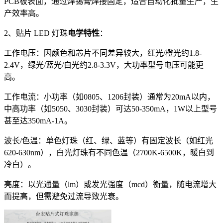
PCB板表面，通过焊锡膏焊接固定，适合自动化批量生产，生
产效率高。
2、贴片 LED 灯珠
电学特性
：
工作电压：因颜色和芯片不同差异较大，红光/橙光约1.8-
2.4V，绿光/蓝光/白光约2.8-3.3V，大功率型号电压可能更
高。
工作电流：小功率（如0805、1206封装）通常为20mA以内，
中高功率（如5050、3030封装）可达50-350mA，1W以上型号
甚至达350mA-1A。
波长/色温：单色灯珠（红、绿、蓝等）有固定波长（如红光
620-630nm），白光灯珠有不同色温（2700K-6500K，暖白到
冷白）。
亮度：以光通量（lm）或发光强度（mcd）衡量，随电流增大
而提高，但需避免过流导致光衰。