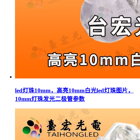
led灯珠10mm，高亮10mm白光led灯珠图片，
10mm灯珠发光二极管参数