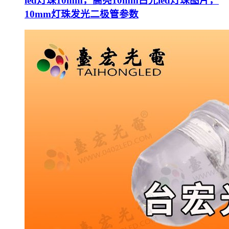
led灯珠10mm，高亮10mm白光led灯珠图片，
10mm灯珠发光二极管参数