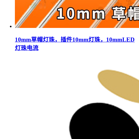
10mm草帽灯珠，插件10mm灯珠，10mmLED
灯珠电流