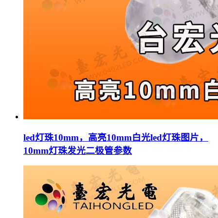
led灯珠10mm，高亮10mm白光led灯珠图片，
10mm灯珠发光二极管参数